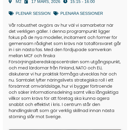
M2
17 MARS, 2026
15:15 - 16:00
PLENAR SESSION
PLENARA SESSIONER
Vår robusthet avgörs av hur väl vi samarbetar när
det verkligen gäller. I denna programpunkt ligger
fokus på de nya modeller, incitament och former för
gemensam rådighet som krävs när totalförsvaret går
in i sin nästa fas. Med den fördjupade samverkan
mellan MCF och finska
Försörjningsberedskapscentralen som utgångspunkt,
och med lärdomar från Finland, NATO och EU,
diskuterar vi hur praktisk förmåga utvecklas här och
nu. Samtalet lyfter näringslivets strategiska roll i ett
försämrat omvärldsläge, hur vi bygger förtroende
och säker informationsdelning samt vilka långsiktiga
villkor som krävs för att företag ska kunna agera
snabbt och effektivt i kris. I centrum står den
handlingskraft som gör verklig skillnad innan nästa
störning slår mot Sverige.