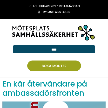
16-17 FEBRUARI 2027, KISTAMÄSSAN
MYEASYFAIRS LOGIN
BOKA MONTER
En kär återvändare på
ambassadörsfronten