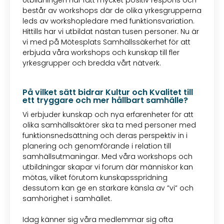
Utbildningen har fått mycket positiv respons och
består av workshops där de olika yrkesgrupperna
leds av workshopledare med funktionsvariation.
Hittills har vi utbildat nästan tusen personer. Nu är
vi med på Mötesplats Samhällssäkerhet för att
erbjuda våra workshops och kunskap till fler
yrkesgrupper och bredda vårt nätverk.
På vilket sätt bidrar Kultur och Kvalitet till
ett tryggare och mer hållbart samhälle?
Vi erbjuder kunskap och nya erfarenheter för att
olika samhällsaktörer ska ta med personer med
funktionsnedsättning och deras perspektiv in i
planering och genomförande i relation till
samhällsutmaningar. Med våra workshops och
utbildningar skapar vi forum där människor kan
mötas, vilket förutom kunskapsspridning
dessutom kan ge en starkare känsla av ”vi” och
samhörighet i samhället.
Idag känner sig våra medlemmar sig ofta