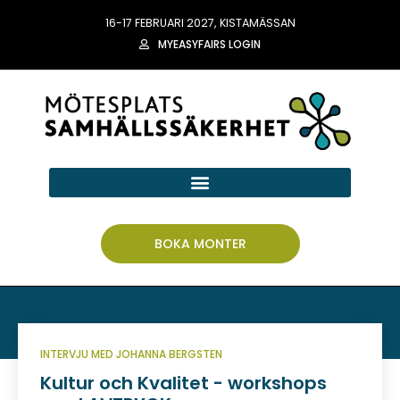
16-17 FEBRUARI 2027, KISTAMÄSSAN
MYEASYFAIRS LOGIN
BOKA MONTER
INTERVJU MED JOHANNA BERGSTEN
Kultur och Kvalitet - workshops