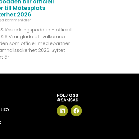
odden blir officiell
 till Mötesplats
erhet 2026
ga kommentarer
& Krisledningspodden – officiell
26 Vi är glada att välkomna
den som officiell mediepartner
Samhällssäkerhet 2026. Syftet
t är
R
FÖLJ OSS
#SAMSAK
LICY
K