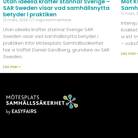
Utan ideella krafter stannar Sverige –
Möt K
SAR Sweden visar vad samhällsnytta
Samhä
betyder i praktiken
11 mars,
12 mars, 2026
Inga kommentarer
Intervj
Utan ideella krafter stannar Sverige SAR
Kvalit
Sweden visar vad samhällsnytta betyder i
vi ett 
praktiken Inför Mötesplats Samhällssäkerhet
– ocks
har vi träffat Daniel Sandberg, grundare av SAR
Läs mer 
Sweden,
Läs mer »