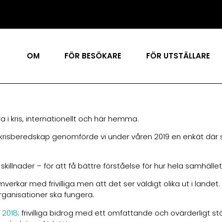
OM
FÖR BESÖKARE
FÖR UTSTÄLLARE
 i kris, internationellt och här hemma.
iges krisberedskap genomförde vi under våren 2019 en enkät dä
 skillnader – för att få bättre förståelse för hur hela samhäll
erkar med frivilliga men att det ser väldigt olika ut i land
organisationer ska fungera.
 2018
: frivilliga bidrog med ett omfattande och ovärderligt st