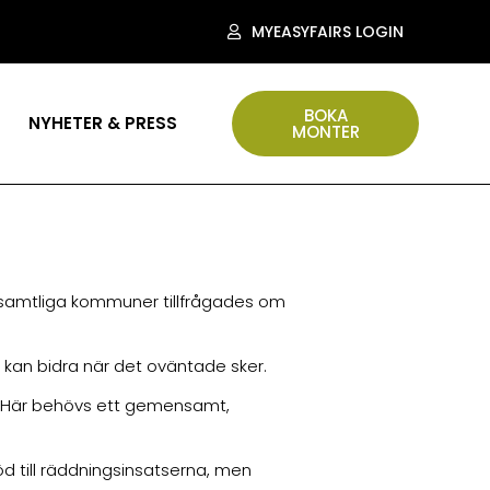
MYEASYFAIRS LOGIN
BOKA
NYHETER & PRESS
MONTER
r samtliga kommuner tillfrågades om
et kan bidra när det oväntade sker.
et. Här behövs ett gemensamt,
öd till räddningsinsatserna, men