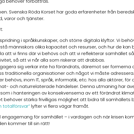
iga behöver förbättras.
apen. Svenska Röda Korset har goda erfarenheter från beredsk
, varor och tjänster.
åt:
ridning i språkkunskaper, och större digitala klyftor. Vi beh
rstå människors olika kapacitet och resurser, och hur de kan bi
 att vi finns där vi behövs och att vi reflekterar samhället s
vitet, så att vi når alla som riskerar att drabbas.
gagera sig verkar inte ha förändrats, däremot ser formerna 
 oss traditionella organisationer och något vi måste adressera
övs, inom IT, språk, informatik, etc. hos alla aktörer, för 
 klimat- och naturrelaterade händelser. Denna utmaning har äv
 som i hanteringen av konsekvenserna av ett förändrat klima
 behöver stärka frivilligas möjlighet att bidra till samhällets
h totalförsvar”
lyfter vi flera vägar framåt.
d engagemang för samhället – i vardagen och när krisen komm
den kommer till sin rätt!