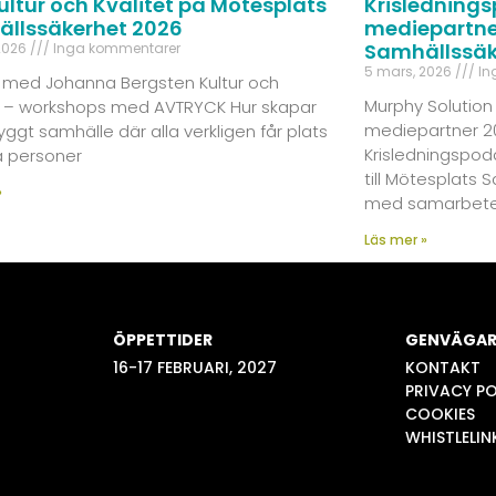
ultur och Kvalitet på Mötesplats
Krisledningsp
llssäkerhet 2026
mediepartner
Samhällssäk
 2026
Inga kommentarer
5 mars, 2026
In
u med Johanna Bergsten Kultur och
Murphy Solution 
et – workshops med AVTRYCK Hur skapar
mediepartner 20
tryggt samhälle där alla verkligen får plats
Krisledningspod
å personer
till Mötesplats 
»
med samarbete
Läs mer »
ÖPPETTIDER
GENVÄGA
16-17 FEBRUARI, 2027
KONTAKT
PRIVACY PO
COOKIES
WHISTLELIN