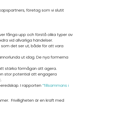
apspartners, företag som vi slutit
över fånga upp och förstå olika typer av
dra vid allvarliga händelser.
å som det ser ut, både för att vara
annorlunda ut idag. De nya formerna
.
att stärka förmågan att agera.
en stor potential att engagera
t.
 beredskap. I rapporten
”Tillsammans i
er. Frivilligheten är en kraft med