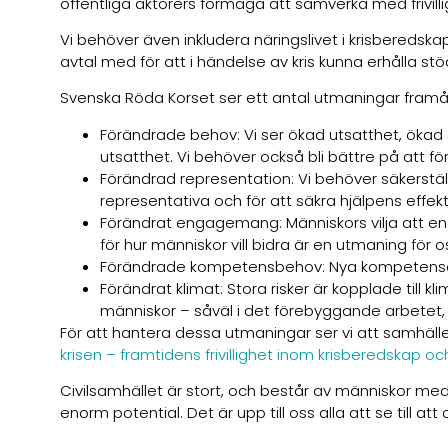
offentliga aktörers förmåga att samverka med frivill
Vi behöver även inkludera näringslivet i krisberedsk
avtal med för att i händelse av kris kunna erhålla stöd
Svenska Röda Korset ser ett antal utmaningar fram
Förändrade behov: Vi ser ökad utsatthet, ökad sp
utsatthet. Vi behöver också bli bättre på att fö
Förändrad representation: Vi behöver säkerställa
representativa och för att säkra hjälpens effekti
Förändrat engagemang: Människors vilja att en
för hur människor vill bidra är en utmaning för
Förändrade kompetensbehov: Nya kompetenser beh
Förändrat klimat: Stora risker är kopplade till
människor – såväl i det förebyggande arbetet,
För att hantera dessa utmaningar ser vi att samhället
krisen – framtidens frivillighet inom krisberedskap oc
Civilsamhället är stort, och består av människor me
enorm potential. Det är upp till oss alla att se till att 