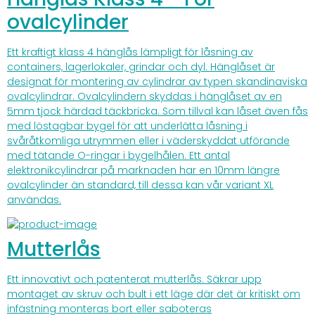
ovalcylinder
Ett kraftigt klass 4 hänglås lämpligt för låsning av
containers, lagerlokaler, grindar och dyl. Hänglåset är
designat för montering av cylindrar av typen skandinaviska
ovalcylindrar. Ovalcylindern skyddas i hänglåset av en
5mm tjock härdad täckbricka. Som tillval kan låset även fås
med löstagbar bygel för att underlätta låsning i
svåråtkomliga utrymmen eller i väderskyddat utförande
med tätande O-ringar i bygelhålen. Ett antal
elektronikcylindrar på marknaden har en 10mm längre
ovalcylinder än standard, till dessa kan vår variant XL
användas.
Mutterlås
Ett innovativt och patenterat mutterlås. Säkrar upp
montaget av skruv och bult i ett läge där det är kritiskt om
infästning monteras bort eller saboteras