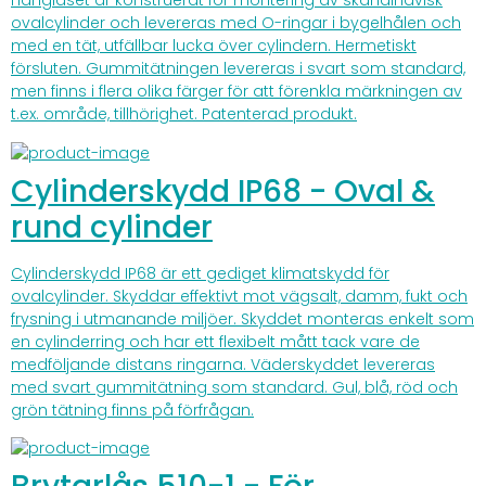
Hänglåset är konstruerat för montering av skandinavisk
ovalcylinder och levereras med O-ringar i bygelhålen och
med en tät, utfällbar lucka över cylindern. Hermetiskt
försluten. Gummitätningen levereras i svart som standard,
men finns i flera olika färger för att förenkla märkningen av
t.ex. område, tillhörighet. Patenterad produkt.
Cylinderskydd IP68 - Oval &
rund cylinder
Cylinderskydd IP68 är ett gediget klimatskydd för
ovalcylinder. Skyddar effektivt mot vägsalt, damm, fukt och
frysning i utmanande miljöer. Skyddet monteras enkelt som
en cylinderring och har ett flexibelt mått tack vare de
medföljande distans ringarna. Väderskyddet levereras
med svart gummitätning som standard. Gul, blå, röd och
grön tätning finns på förfrågan.