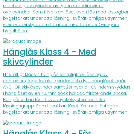
montering av cylindrar av typen skandinaviska
ovalcylindrar. Som tillval kan låset även fås med löstagbar
bygel för att underlätta låsning i svåråtkomliga utrymmen
eller i väderskyddat utförande med tätande O-ringar i
bygelhålen.
Hänglås Klass 4 - Med
skivcylinder
Ett kraftigt klass 4 hänglås lämpligt för låsning av
containers, lagerlokaler, grindar och dyl. I hänglåset ingår
ANCHOR skivlåscylinder samt 2st nycklar. Cylindern skyddas
i hänglåset av en 4.5mm tjock härdad friroterande bricka.
Hänglåset kan fås i huvudnyckelsystem och lika
låsningsgrupp. Som tillval kan låset fås med löstagbar
bygel för att underlätta låsning i svåråtkomliga utrymmen.
Hänglås Klass 4 - För