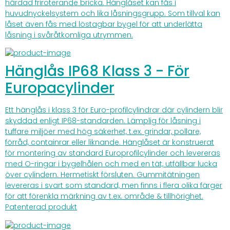
härdad friroterande bricka. Hänglåset kan fås i
huvudnyckelsystem och lika låsningsgrupp. Som tillval kan
låset även fås med löstagbar bygel för att underlätta
låsning i svåråtkomliga utrymmen.
Hänglås IP68 Klass 3 - För
Europacylinder
Ett hänglås i klass 3 för Euro-profilcylindrar där cylindern blir
skyddad enligt IP68-standarden. Lämplig för låsning i
tuffare miljöer med hög säkerhet, t.ex. grindar, pollare,
förråd, containrar eller liknande. Hänglåset är konstruerat
för montering av standard Europrofilcylinder och levereras
med O-ringar i bygelhålen och med en tät, utfällbar lucka
över cylindern. Hermetiskt försluten. Gummitätningen
levereras i svart som standard, men finns i flera olika färger
för att förenkla märkning av t.ex. område & tillhörighet.
Patenterad produkt