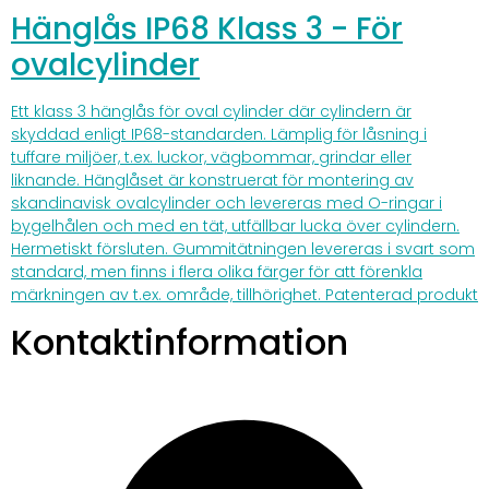
Hänglås IP68 Klass 3 - För
ovalcylinder
Ett klass 3 hänglås för oval cylinder där cylindern är
skyddad enligt IP68-standarden. Lämplig för låsning i
tuffare miljöer, t.ex. luckor, vägbommar, grindar eller
liknande. Hänglåset är konstruerat för montering av
skandinavisk ovalcylinder och levereras med O-ringar i
bygelhålen och med en tät, utfällbar lucka över cylindern.
Hermetiskt försluten. Gummitätningen levereras i svart som
standard, men finns i flera olika färger för att förenkla
märkningen av t.ex. område, tillhörighet. Patenterad produkt
Kontaktinformation